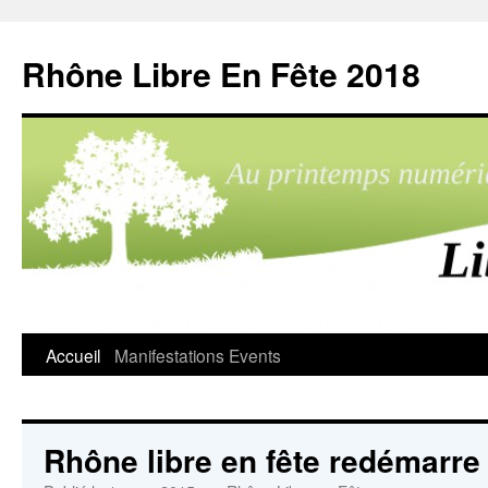
Aller
au
Rhône Libre En Fête 2018
contenu
Accueil
Manifestations
Events
Rhône libre en fête redémarre