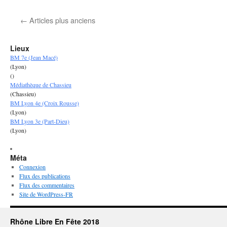
Au
revoir
←
Articles plus anciens
2013,
à
l’année
Lieux
prochaine
BM 7e (Jean Macé)
(Lyon)
()
Médiathèque de Chassieu
(Chassieu)
BM Lyon 4e (Croix Rousse)
(Lyon)
BM Lyon 3e (Part-Dieu)
(Lyon)
Méta
Connexion
Flux des publications
Flux des commentaires
Site de WordPress-FR
Rhône Libre En Fête 2018