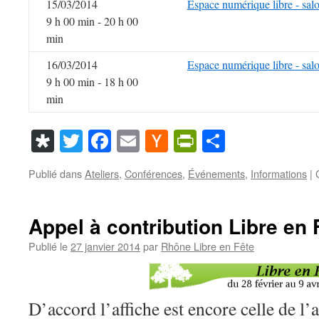
15/03/2014
Espace numérique libre - sal
9 h 00 min - 20 h 00
min
16/03/2014
Espace numérique libre - sal
9 h 00 min - 18 h 00
min
Diaspora
Twitter
Facebook
Email
Hacker
PrintFriendl
Partager
News
Publié dans
Ateliers
,
Conférences
,
Événements
,
Informations
|
Appel à contribution Libre en 
Publié le
27 janvier 2014
par
Rhône Libre en Fête
D’accord l’affiche est encore celle de l’