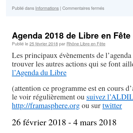
News
sur
Publié dans
Informations
|
Commentaires fermés
Rhône
libre
en
fête
Agenda 2018 de Libre en Fête
redémarre
Publié le
25 février 2018
par
Rhône Libre en Fête
Les principaux évènements de l’agenda
trouver les autres actions qui se font ail
l’Agenda du Libre
(attention ce programme est en cours d’a
le voir régulièrement ou
suivez l’ALDIL
http://framasphere.org
ou sur
twitter
26 février 2018 - 4 mars 2018