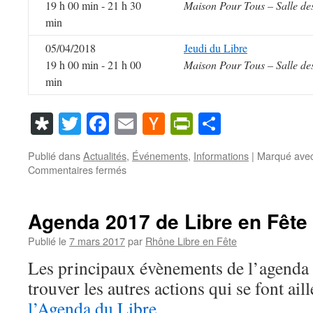
19 h 00 min - 21 h 30
Maison Pour Tous – Salle de
min
05/04/2018
Jeudi du Libre
19 h 00 min - 21 h 00
Maison Pour Tous – Salle de
min
Diaspora
Twitter
Facebook
Email
Hacker
PrintFriendl
Partager
News
Publié dans
Actualités
,
Événements
,
Informations
|
Marqué ave
sur
Commentaires fermés
Agenda
2018
de
Agenda 2017 de Libre en Fête
Libre
en
Publié le
7 mars 2017
par
Rhône Libre en Fête
Fête
Les principaux évènements de l’agenda
dans
le
trouver les autres actions qui se font ail
Rhône
l’Agenda du Libre