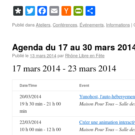
Diaspora
Twitter
Facebook
Email
Hacker
PrintFriendl
Partager
News
Publié dans
Ateliers
,
Conférences
,
Événements
,
Informations
|
Agenda du 17 au 30 mars 201
Publié le
13 mars 2014
par
Rhône Libre en Fête
17 mars 2014 - 23 mars 2014
Date/Time
Event
20/03/2014
Yunohost, l'auto-hébergemen
19 h 30 min - 21 h 00
Maison Pour Tous – Salle de
min
22/03/2014
Créer une animation interact
10 h 00 min - 12 h 00
Maison Pour Tous – Salle de