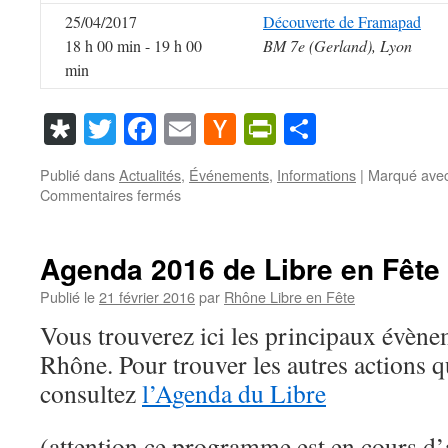
25/04/2017
Découverte de Framapad
18 h 00 min - 19 h 00
BM 7e (Gerland), Lyon
min
Diaspora
Twitter
Facebook
Email
Hacker
PrintFriendl
Partager
News
Publié dans
Actualités
,
Événements
,
Informations
|
Marqué ave
sur
Commentaires fermés
Agenda
2017
de
Agenda 2016 de Libre en Fête
Libre
en
Publié le
21 février 2016
par
Rhône Libre en Fête
Fête
Vous trouverez ici les principaux évène
dans
le
Rhône. Pour trouver les autres actions qu
Rhône
consultez
l’Agenda du Libre
(attention ce programme est en cours d’a