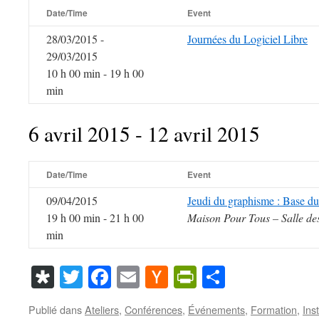
Date/Time
Event
28/03/2015 -
Journées du Logiciel Libre
29/03/2015
10 h 00 min - 19 h 00
min
6 avril 2015 - 12 avril 2015
Date/Time
Event
09/04/2015
Jeudi du graphisme : Base d
19 h 00 min - 21 h 00
Maison Pour Tous – Salle de
min
Diaspora
Twitter
Facebook
Email
Hacker
PrintFriendl
Partager
News
Publié dans
Ateliers
,
Conférences
,
Événements
,
Formation
,
Inst