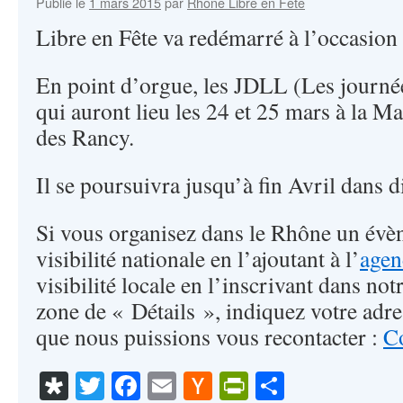
Publié le
1 mars 2015
par
Rhône Libre en Fête
Libre en Fête va redémarré à l’occasion
En point d’orgue, les JDLL (Les journée
qui auront lieu les 24 et 25 mars à la M
des Rancy.
Il se poursuivra jusqu’à fin Avril dans d
Si vous organisez dans le Rhône un évè
visibilité nationale en l’ajoutant à l’
agen
visibilité locale en l’inscrivant dans no
zone de « Détails », indiquez votre adre
que nous puissions vous recontacter :
Co
Diaspora
Twitter
Facebook
Email
Hacker
PrintFriendl
Partager