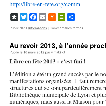
http://libre-en-fete.org/comm
Diaspora
Twitter
Facebook
Email
Hacker
PrintFriendl
Partager
News
sur
Publié dans
Informations
|
Commentaires fermés
Appel
à
contribution
Au revoir 2013, à l’année proc
Libre
en
Publié le
16 mars 2012
par
v.mabillot
Fête
Libre en fête 2013 : c’est fini !
2015
L’édition a été un grand succès par le 
manifestations organisées. Il faut remer
structures qui se sont particulièrement
Bibliothèque municipale de Lyon et plus
numériques, mais aussi la Maison pour 