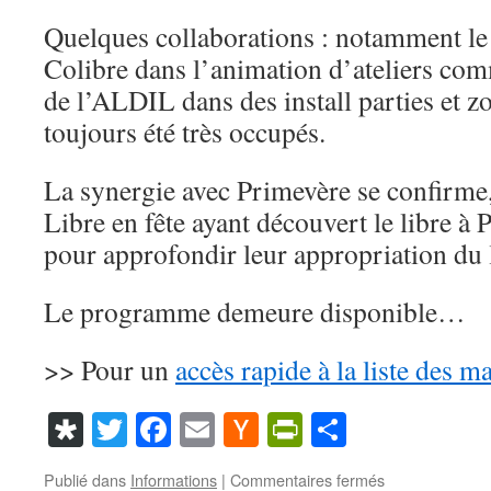
Quelques collaborations : notamment le 
Colibre dans l’animation d’ateliers com
de l’ALDIL dans des install parties et zo
toujours été très occupés.
La synergie avec Primevère se confirme,
Libre en fête ayant découvert le libre à
pour approfondir leur appropriation du l
Le programme demeure disponible…
>> Pour un
accès rapide à la liste des m
Diaspora
Twitter
Facebook
Email
Hacker
PrintFriendl
Partager
News
sur
Publié dans
Informations
|
Commentaires fermés