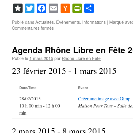
Diaspora
Twitter
Facebook
Email
Hacker
PrintFriendl
Partager
News
Publié dans
Actualités
,
Événements
,
Informations
|
Marqué ave
sur
Commentaires fermés
Agenda
2016
de
Agenda Rhône Libre en Fête 
Libre
en
Publié le
1 mars 2015
par
Rhône Libre en Fête
Fête
23 février 2015 - 1 mars 2015
dans
le
Rhône
Date/Time
Event
28/02/2015
Créer une image avec Gimp
10 h 00 min - 12 h 00
Maison Pour Tous – Salle de
min
2 mars 2015 - 8 mars 2015