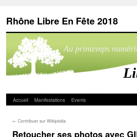
Aller
au
Rhône Libre En Fête 2018
contenu
Accueil
Manifestations
Events
←
Contribuer sur Wikipédia
Retoucher ses photos avec G