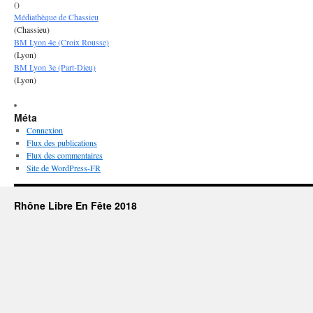
()
Médiathèque de Chassieu
(Chassieu)
BM Lyon 4e (Croix Rousse)
(Lyon)
BM Lyon 3e (Part-Dieu)
(Lyon)
Méta
Connexion
Flux des publications
Flux des commentaires
Site de WordPress-FR
Rhône Libre En Fête 2018