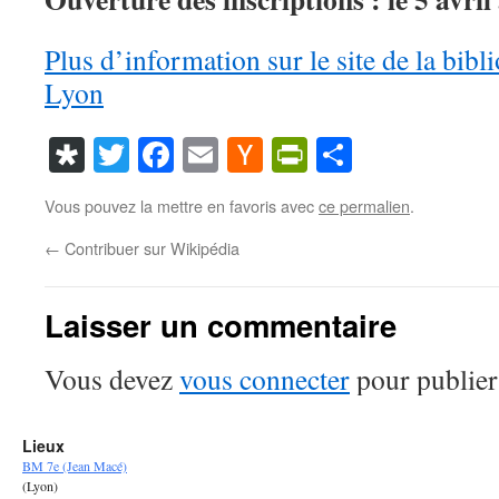
Plus d’information sur le site de la bib
Lyon
Diaspora
Twitter
Facebook
Email
Hacker
PrintFriendl
Partager
News
Vous pouvez la mettre en favoris avec
ce permalien
.
←
Contribuer sur Wikipédia
Laisser un commentaire
Vous devez
vous connecter
pour publier
Lieux
BM 7e (Jean Macé)
(Lyon)