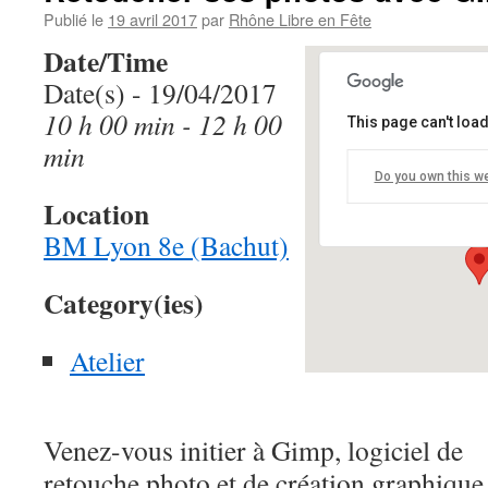
Publié le
19 avril 2017
par
Rhône Libre en Fête
Date/Time
Date(s) - 19/04/2017
10 h 00 min - 12 h 00
This page can't loa
BM Lyon 8e (Ba
min
Do you own this w
2 place du 11 Nov
Location
Details
BM Lyon 8e (Bachut)
Category(ies)
Atelier
Venez-vous initier à Gimp, logiciel de
retouche photo et de création graphique 