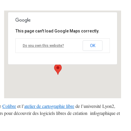
This page can't load Google Maps correctly.
ICOM - Université Lumière Lyon
2 (Campus de Bron)
OK
Do you own this website?
5 avenue Pierre-Mendes-France - Bron
Details
ce
Colibre
et l’
atelier de cartographie libre
de l’université Lyon2,
iers pour découvrir des logiciels libres de création infographique et