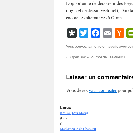
L’opportunité de découvrir des log
(logiciel de dessin vectoriel), Dark
encore les alternatives à Gimp.
Diaspora
Twitter
Faceboo
Emai
Ha
N
Vous pouvez la mettre en favoris avec
ce 
←
OpenDay – Tournoi de TeeWorlds
Laisser un commentair
Vous devez
vous connecter
pour pub
Lieux
BM 7e (Jean Macé)
(Lyon)
()
Médiathèque de Chassieu