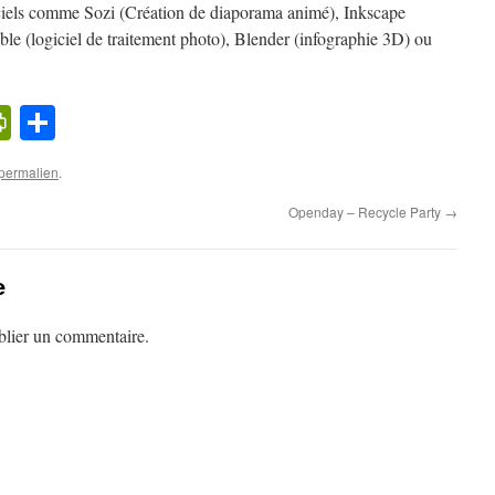
iciels comme Sozi (Création de diaporama animé), Inkscape
table (logiciel de traitement photo), Blender (infographie 3D) ou
k
l
cker
PrintFriendly
Partager
ews
permalien
.
Openday – Recycle Party
→
e
lier un commentaire.