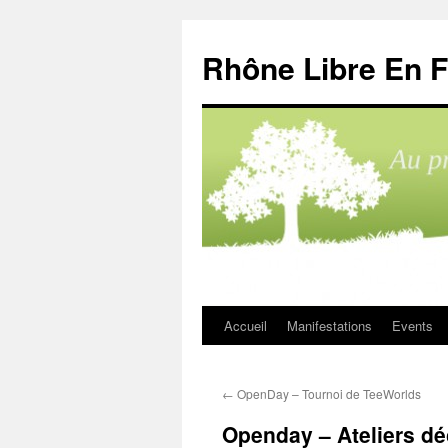
Aller
au
Rhône Libre En F
contenu
Accueil
Manifestations
Events
←
OpenDay – Tournoi de TeeWorlds
Openday – Ateliers déc