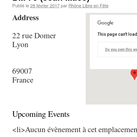
Publié le
28 février 2017
par
Rhône Libre en Fête
Address
22 rue Domer
This page can't loa
BM 7e (Jean 
Lyon
Do you own this w
22 rue Domer - 
Details
69007
France
Upcoming Events
<li>Aucun évènement à cet emplacemen