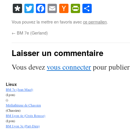
Diaspora
Twitter
Facebook
Email
Hacker
PrintFriendl
Partager
News
Vous pouvez la mettre en favoris avec
ce permalien
.
←
BM 7e (Gerland)
Laisser un commentaire
Vous devez
vous connecter
pour publier
Lieux
BM 7e (Jean Macé)
(Lyon)
()
Médiathèque de Chassieu
(Chassieu)
BM Lyon 4e (Croix Rousse)
(Lyon)
BM Lyon 3e (Part-Dieu)