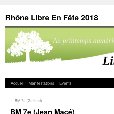
Aller
au
Rhône Libre En Fête 2018
contenu
Accueil
Manifestations
Events
←
BM 7e (Gerland)
BM 7e (Jean Macé)