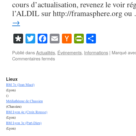
cours d’actualisation, revenez le voir r
l’ALDIL sur http://framasphere.org o
→
Diaspora
Twitter
Facebook
Email
Hacker
PrintFriendl
Partager
News
Publié dans
Actualités
,
Événements
,
Informations
|
Marqué ave
sur
Commentaires fermés
Agenda
2016
de
Lieux
Libre
BM 7e (Jean Macé)
en
(Lyon)
Fête
()
dans
Médiathèque de Chassieu
le
(Chassieu)
BM Lyon 4e (Croix Rousse)
Rhône
(Lyon)
BM Lyon 3e (Part-Dieu)
(Lyon)