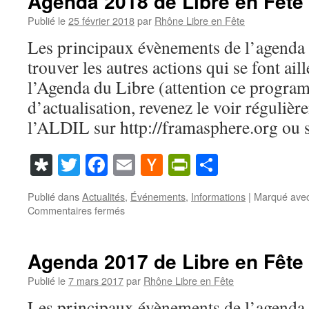
Agenda 2018 de Libre en Fête
Publié le
25 février 2018
par
Rhône Libre en Fête
Les principaux évènements de l’agenda
trouver les autres actions qui se font ail
l’Agenda du Libre (attention ce progra
d’actualisation, revenez le voir réguliè
l’ALDIL sur http://framasphere.org ou s
Diaspora
Twitter
Facebook
Email
Hacker
PrintFriendl
Partager
News
Publié dans
Actualités
,
Événements
,
Informations
|
Marqué ave
sur
Commentaires fermés
Agenda
2018
de
Agenda 2017 de Libre en Fête
Libre
en
Publié le
7 mars 2017
par
Rhône Libre en Fête
Fête
Les principaux évènements de l’agenda
dans