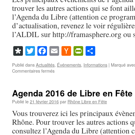
le
trouver les autres actions qui se font ail
Rhône
l’Agenda du Libre (attention ce progra
d’actualisation, revenez le voir réguliè
l’ALDIL sur http://framasphere.org ou s
Diaspora
Twitter
Facebook
Email
Hacker
PrintFriendl
Partager
News
Publié dans
Actualités
,
Événements
,
Informations
|
Marqué ave
sur
Commentaires fermés
Agenda
2017
de
Agenda 2016 de Libre en Fête
Libre
en
Publié le
21 février 2016
par
Rhône Libre en Fête
Fête
Vous trouverez ici les principaux évène
dans
le
Rhône. Pour trouver les autres actions qu
Rhône
consultez l’Agenda du Libre (attention