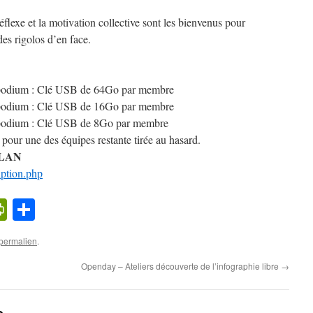
 réflexe et la motivation collective sont les bienvenus pour
des rigolos d’en face.
!
 podium : Clé USB de 64Go par membre
 podium : Clé USB de 16Go par membre
 podium : Clé USB de 8Go par membre
pour une des équipes restante tirée au hasard.
a LAN
iption.php
k
l
cker
PrintFriendly
Partager
ews
permalien
.
Openday – Ateliers découverte de l’infographie libre
→
e