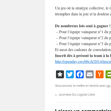
Un jeu où la stratégie collective, le
triompher dans la joie et la douleur 
De nombreux lots sont à gagner 
– Pour l’équipe vainqueur n°1 du
– Pour l’équipe vainqueur n°2 du
– Pour l’équipe vainqueur n°3 du
Et aussi des cadeaux de consolation 
Inscrit dès à présent ta team à l
http://openday.ewebbi.fr/2014/inscr
Diaspora
Twitter
Faceboo
Emai
Ha
N
Vous pouvez la mettre en favoris avec
ce 
←
Journées Du Logiciel Libre
Laisser un commentair