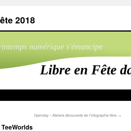
ête 2018
Openday – Ateliers découverte de l’infographie libre
→
 TeeWorlds