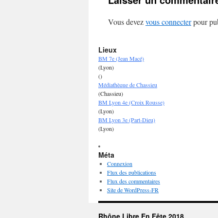
Vous devez
vous connecter
pour pub
Lieux
BM 7e (Jean Macé)
(Lyon)
()
Médiathèque de Chassieu
(Chassieu)
BM Lyon 4e (Croix Rousse)
(Lyon)
BM Lyon 3e (Part-Dieu)
(Lyon)
Méta
Connexion
Flux des publications
Flux des commentaires
Site de WordPress-FR
Rhône Libre En Fête 2018