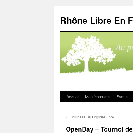
Aller
au
Rhône Libre En F
contenu
Accueil
Manifestations
Events
←
Journées Du Logiciel Libre
OpenDay – Tournoi de