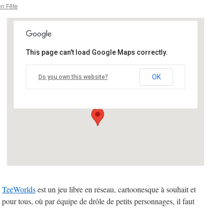
en Fête
This page can't load Google Maps correctly.
ICOM - Université Lumière Lyon
2 (Campus de Bron)
OK
Do you own this website?
5 avenue Pierre-Mendes-France - Bron
Details
TeeWorlds
est un jeu libre en réseau, cartoonesque à souhait et
pour tous, où par équipe de drôle de petits personnages, il faut