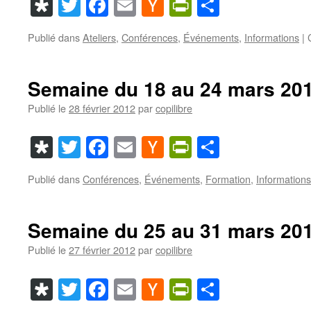
Diaspora
Twitter
Facebook
Email
Hacker
PrintFriendl
Partager
News
Publié dans
Ateliers
,
Conférences
,
Événements
,
Informations
|
Semaine du 18 au 24 mars 20
Publié le
28 février 2012
par
copilibre
Diaspora
Twitter
Facebook
Email
Hacker
PrintFriendl
Partager
News
Publié dans
Conférences
,
Événements
,
Formation
,
Informations
Semaine du 25 au 31 mars 20
Publié le
27 février 2012
par
copilibre
Diaspora
Twitter
Facebook
Email
Hacker
PrintFriendl
Partager