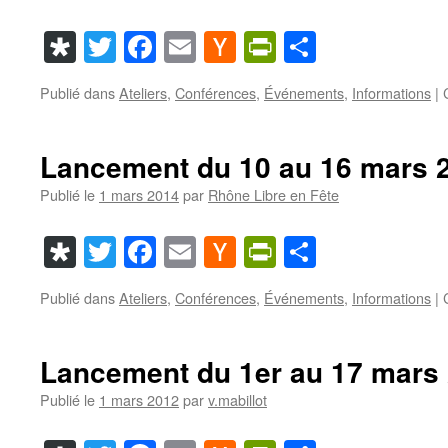
Diaspora
Twitter
Facebook
Email
Hacker
PrintFriendl
Partager
News
Publié dans
Ateliers
,
Conférences
,
Événements
,
Informations
|
Lancement du 10 au 16 mars 
Publié le
1 mars 2014
par
Rhône Libre en Fête
Diaspora
Twitter
Facebook
Email
Hacker
PrintFriendl
Partager
News
Publié dans
Ateliers
,
Conférences
,
Événements
,
Informations
|
Lancement du 1er au 17 mars
Publié le
1 mars 2012
par
v.mabillot