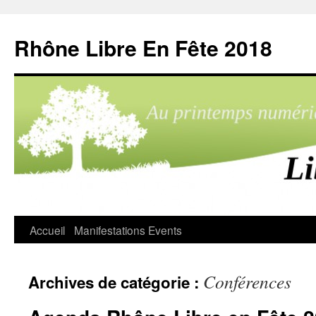
Aller
au
Rhône Libre En Fête 2018
contenu
Accueil
Manifestations
Events
Conférences
Archives de catégorie :