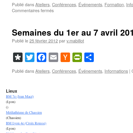
News
Publié dans
Ateliers
,
Conférences
,
Événements
,
Formation
,
Inf
sur
Commentaires fermés
Semaine
du
25
Semaines du 1er au 7 avril 20
au
31
Publié le
25 février 2012
par
v.mabillot
mars
2013
Diaspora
Twitter
Facebook
Email
Hacker
PrintFriendl
Partager
News
Publié dans
Ateliers
,
Conférences
,
Événements
,
Informations
|
Lieux
BM 7e (Jean Macé)
(Lyon)
()
Médiathèque de Chassieu
(Chassieu)
BM Lyon 4e (Croix Rousse)
(Lyon)