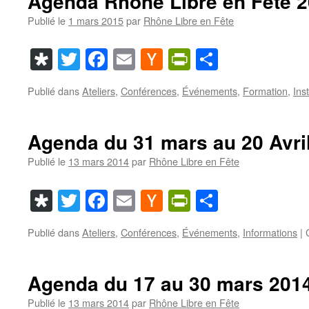
Agenda Rhône Libre en Fête 
Publié le
1 mars 2015
par
Rhône Libre en Fête
Diaspora
Twitter
Facebook
Email
Hacker
PrintFriendl
Partager
News
Publié dans
Ateliers
,
Conférences
,
Événements
,
Formation
,
Inst
Agenda du 31 mars au 20 Avri
Publié le
13 mars 2014
par
Rhône Libre en Fête
Diaspora
Twitter
Facebook
Email
Hacker
PrintFriendl
Partager
News
Publié dans
Ateliers
,
Conférences
,
Événements
,
Informations
|
Agenda du 17 au 30 mars 201
Publié le
13 mars 2014
par
Rhône Libre en Fête