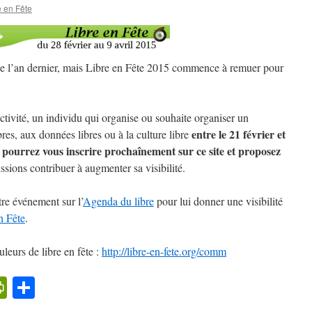
 en Fête
 de l’an dernier, mais Libre en Fête 2015 commence à remuer pour
ctivité, un individu qui organise ou souhaite organiser un
entre le 21 février et
res, aux données libres ou à la culture libre
 pourrez vous inscrire prochaînement sur ce site et proposez
sions contribuer à augmenter sa visibilité.
tre événement sur l’
Agenda du libre
pour lui donner une visibilité
n Fête
.
leurs de libre en fête :
http://libre-en-fete.org/comm
k
l
cker
PrintFriendly
Partager
ews