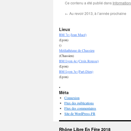
Ce contenu a été publié dans
Information
←
Au revoir 2013, à l’année prochaine
Lieux
BM 7e (Jean Macé)
(Lyon)
()
Médiathèque de Chassieu
(Chassieu)
BM Lyon 4e (Croix Rousse)
(Lyon)
BM Lyon 3e (Part-Dieu)
(Lyon)
Méta
Connexion
Flux des publications
Flux des commentaires
Site de WordPress-FR
Rhône Libre En Fête 2018