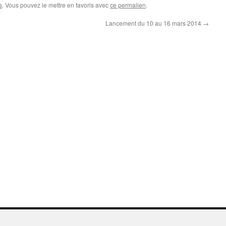
s
. Vous pouvez le mettre en favoris avec
ce permalien
.
Lancement du 10 au 16 mars 2014
→