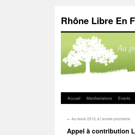
Aller
au
Rhône Libre En F
contenu
Accueil
Manifestations
Events
←
Au revoir 2013, à l’année prochaine
Appel à contribution L