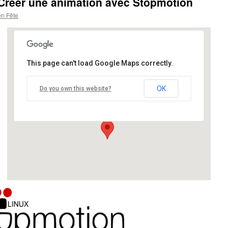
 Créer une animation avec Stopmotion
en Fête
This page can't load Google Maps correctly.
Maison Pour Tous - Salle des
Rancy
OK
Do you own this website?
249 rue Vendôme - Lyon
Details