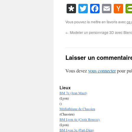
Diaspora
Twitter
Faceboo
Emai
Ha
N
Vous pouvez la mettre en favoris avec
ce 
←
Modeler un personnage 3D avec Blen
Laisser un commentair
Vous devez
vous connecter
pour pub
Lieux
BM 7e (Jean Macé)
(Lyon)
()
Médiathèque de Chassieu
(Chassieu)
BM Lyon 4e (Croix Rousse)
(Lyon)
BM Lyon 3e (Part-Dieu)