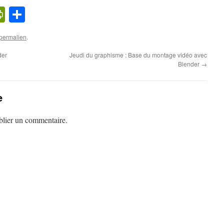
k
l
cker
PrintFriendly
Partager
ews
permalien
.
der
Jeudi du graphisme : Base du montage vidéo avec
Blender
→
e
lier un commentaire.