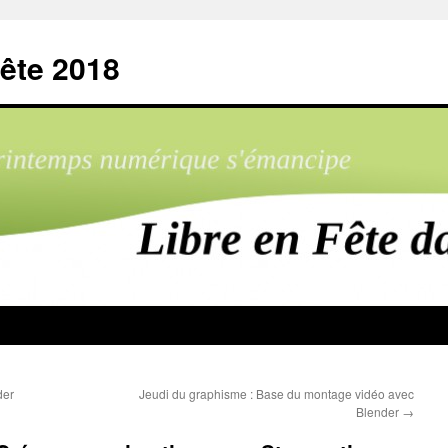
ête 2018
der
Jeudi du graphisme : Base du montage vidéo avec
Blender
→