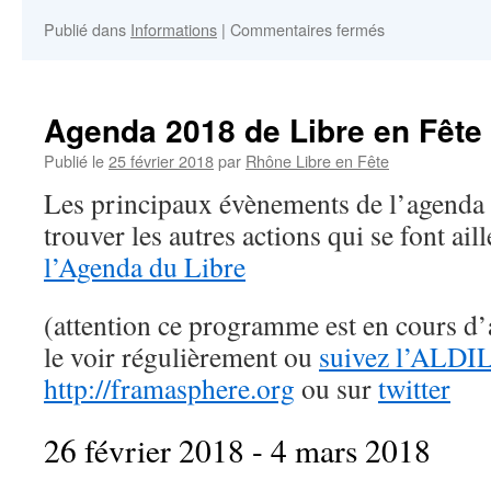
News
sur
Publié dans
Informations
|
Commentaires fermés
Rhône
libre
en
fête
Agenda 2018 de Libre en Fête
redémarre
Publié le
25 février 2018
par
Rhône Libre en Fête
Les principaux évènements de l’agenda
trouver les autres actions qui se font ail
l’Agenda du Libre
(attention ce programme est en cours d’a
le voir régulièrement ou
suivez l’ALDIL
http://framasphere.org
ou sur
twitter
26 février 2018 - 4 mars 2018