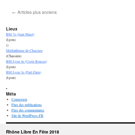
Au
revoir
←
Articles plus anciens
2013,
à
l’année
Lieux
prochaine
BM 7e (Jean Macé)
(Lyon)
()
Médiathèque de Chassieu
(Chassieu)
BM Lyon 4e (Croix Rousse)
(Lyon)
BM Lyon 3e (Part-Dieu)
(Lyon)
Méta
Connexion
Flux des publications
Flux des commentaires
Site de WordPress-FR
Rhône Libre En Fête 2018