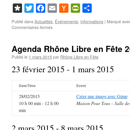
Diaspora
Twitter
Facebook
Email
Hacker
PrintFriendl
Partager
News
Publié dans
Actualités
,
Événements
,
Informations
|
Marqué ave
sur
Commentaires fermés
Agenda
2016
de
Agenda Rhône Libre en Fête 
Libre
en
Publié le
1 mars 2015
par
Rhône Libre en Fête
Fête
23 février 2015 - 1 mars 2015
dans
le
Rhône
Date/Time
Event
28/02/2015
Créer une image avec Gimp
10 h 00 min - 12 h 00
Maison Pour Tous – Salle de
min
2 mars 2015 - 8 mars 2015