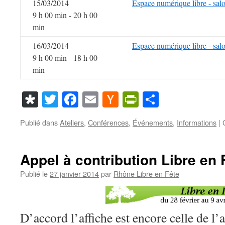
15/03/2014
Espace numérique libre - sal
9 h 00 min - 20 h 00
min
16/03/2014
Espace numérique libre - sal
9 h 00 min - 18 h 00
min
Diaspora
Twitter
Facebook
Email
Hacker
PrintFriendl
Partager
News
Publié dans
Ateliers
,
Conférences
,
Événements
,
Informations
|
Appel à contribution Libre en 
Publié le
27 janvier 2014
par
Rhône Libre en Fête
D’accord l’affiche est encore celle de l’