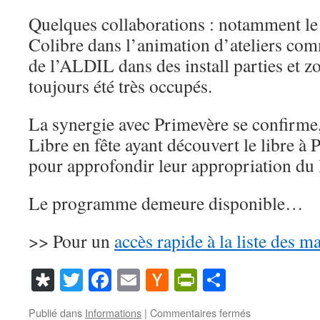
Quelques collaborations : notamment le 
Colibre dans l’animation d’ateliers com
de l’ALDIL dans des install parties et zo
toujours été très occupés.
La synergie avec Primevère se confirme,
Libre en fête ayant découvert le libre à
pour approfondir leur appropriation du l
Le programme demeure disponible…
>> Pour un
accès rapide à la liste des m
Diaspora
Twitter
Facebook
Email
Hacker
PrintFriendl
Partager
News
sur
Publié dans
Informations
|
Commentaires fermés