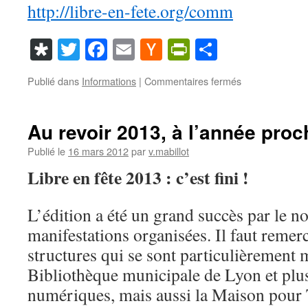
http://libre-en-fete.org/comm
Diaspora
Twitter
Facebook
Email
Hacker
PrintFriendl
Partager
News
sur
Publié dans
Informations
|
Commentaires fermés
Appel
à
contribution
Au revoir 2013, à l’année proc
Libre
en
Publié le
16 mars 2012
par
v.mabillot
Fête
Libre en fête 2013 : c’est fini !
2015
L’édition a été un grand succès par le 
manifestations organisées. Il faut remer
structures qui se sont particulièrement
Bibliothèque municipale de Lyon et plus
numériques, mais aussi la Maison pour 