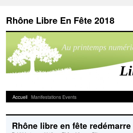
Aller
au
Rhône Libre En Fête 2018
contenu
Accueil
Manifestations
Events
Rhône libre en fête redémarre