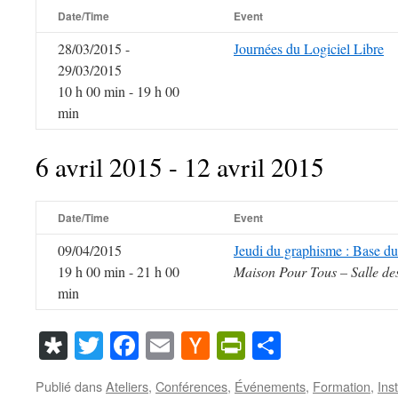
Date/Time
Event
28/03/2015 -
Journées du Logiciel Libre
29/03/2015
10 h 00 min - 19 h 00
min
6 avril 2015 - 12 avril 2015
Date/Time
Event
09/04/2015
Jeudi du graphisme : Base d
19 h 00 min - 21 h 00
Maison Pour Tous – Salle de
min
Diaspora
Twitter
Facebook
Email
Hacker
PrintFriendl
Partager
News
Publié dans
Ateliers
,
Conférences
,
Événements
,
Formation
,
Inst