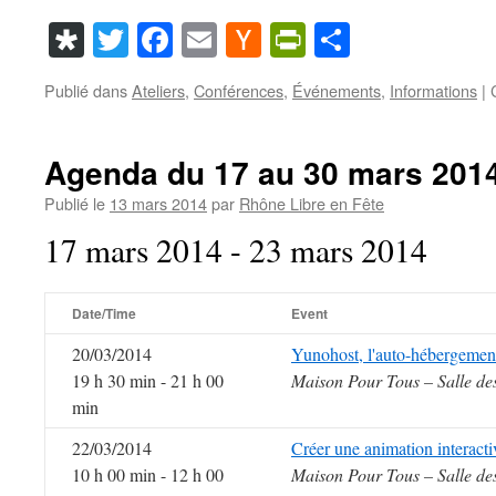
Diaspora
Twitter
Facebook
Email
Hacker
PrintFriendl
Partager
News
Publié dans
Ateliers
,
Conférences
,
Événements
,
Informations
|
Agenda du 17 au 30 mars 201
Publié le
13 mars 2014
par
Rhône Libre en Fête
17 mars 2014 - 23 mars 2014
Date/Time
Event
20/03/2014
Yunohost, l'auto-hébergemen
19 h 30 min - 21 h 00
Maison Pour Tous – Salle de
min
22/03/2014
Créer une animation interact
10 h 00 min - 12 h 00
Maison Pour Tous – Salle de