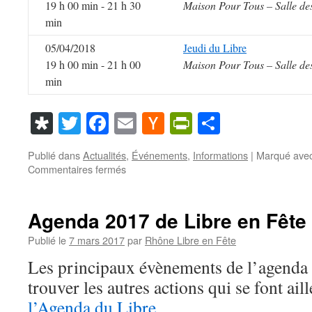
19 h 00 min - 21 h 30
Maison Pour Tous – Salle de
min
05/04/2018
Jeudi du Libre
19 h 00 min - 21 h 00
Maison Pour Tous – Salle de
min
Diaspora
Twitter
Facebook
Email
Hacker
PrintFriendl
Partager
News
Publié dans
Actualités
,
Événements
,
Informations
|
Marqué ave
sur
Commentaires fermés
Agenda
2018
de
Agenda 2017 de Libre en Fête
Libre
en
Publié le
7 mars 2017
par
Rhône Libre en Fête
Fête
Les principaux évènements de l’agenda
dans
le
trouver les autres actions qui se font ail
Rhône
l’Agenda du Libre