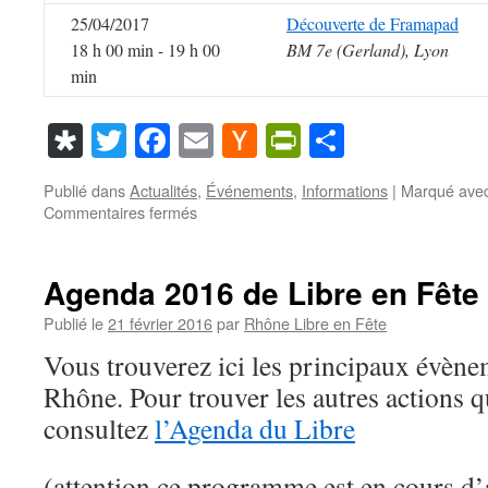
25/04/2017
Découverte de Framapad
18 h 00 min - 19 h 00
BM 7e (Gerland), Lyon
min
Diaspora
Twitter
Facebook
Email
Hacker
PrintFriendl
Partager
News
Publié dans
Actualités
,
Événements
,
Informations
|
Marqué ave
sur
Commentaires fermés
Agenda
2017
de
Agenda 2016 de Libre en Fête
Libre
en
Publié le
21 février 2016
par
Rhône Libre en Fête
Fête
Vous trouverez ici les principaux évène
dans
le
Rhône. Pour trouver les autres actions qu
Rhône
consultez
l’Agenda du Libre
(attention ce programme est en cours d’a