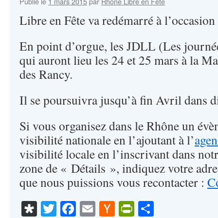
Publié le
1 mars 2015
par
Rhône Libre en Fête
Libre en Fête va redémarré à l’occasion
En point d’orgue, les JDLL (Les journée
qui auront lieu les 24 et 25 mars à la M
des Rancy.
Il se poursuivra jusqu’à fin Avril dans d
Si vous organisez dans le Rhône un évè
visibilité nationale en l’ajoutant à l’
agen
visibilité locale en l’inscrivant dans no
zone de « Détails », indiquez votre adre
que nous puissions vous recontacter :
Co
Diaspora
Twitter
Facebook
Email
Hacker
PrintFriendl
Partager