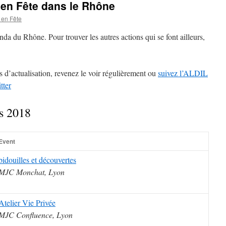
 en Fête dans le Rhône
redémarre
 en Fête
a du Rhône. Pour trouver les autres actions qui se font ailleurs,
 d’actualisation, revenez le voir régulièrement ou
suivez l’ALDIL
tter
rs 2018
Event
bidouilles et découvertes
MJC Monchat, Lyon
Atelier Vie Privée
MJC Confluence, Lyon