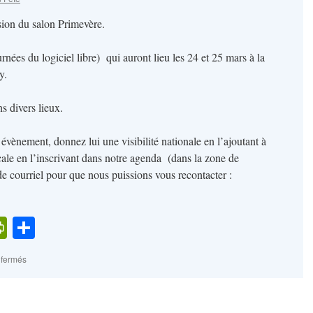
sion du salon Primevère.
nées du logiciel libre) qui auront lieu les 24 et 25 mars à la
y.
ns divers lieux.
vènement, donnez lui une visibilité nationale en l’ajoutant à
ocale en l’inscrivant dans notre agenda (dans la zone de
de courriel pour que nous puissions vous recontacter :
k
l
cker
PrintFriendly
Partager
ews
sur
 fermés
Rhône
libre
en
fête