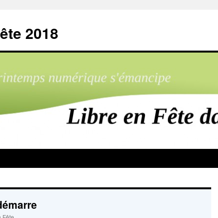
ête 2018
edémarre
 Fête