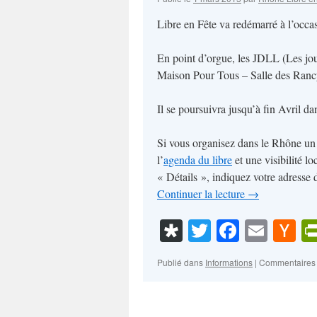
Libre en Fête va redémarré à l’occa
En point d’orgue, les JDLL (Les jour
Maison Pour Tous – Salle des Ranc
Il se poursuivra jusqu’à fin Avril da
Si vous organisez dans le Rhône un é
l’
agenda du libre
et une visibilité l
« Détails », indiquez votre adresse 
Continuer la lecture
→
Diaspora
Twitter
Faceboo
Emai
Ha
N
Publié dans
Informations
|
Commentaires