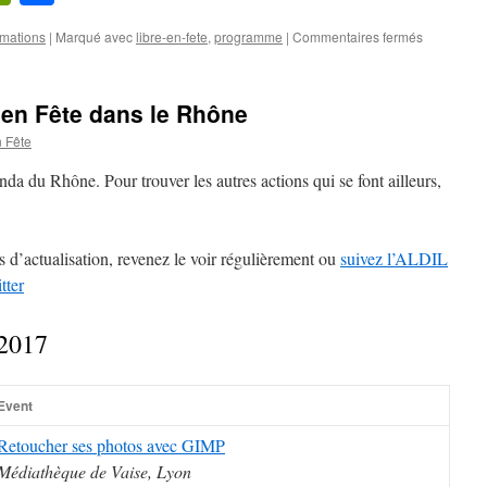
ews
sur
rmations
|
Marqué avec
libre-en-fete
,
programme
|
Commentaires fermés
Agenda
2018
de
 en Fête dans le Rhône
Libre
en
 Fête
Fête
dans
a du Rhône. Pour trouver les autres actions qui se font ailleurs,
le
Rhône
 d’actualisation, revenez le voir régulièrement ou
suivez l’ALDIL
tter
 2017
Event
Retoucher ses photos avec GIMP
Médiathèque de Vaise, Lyon