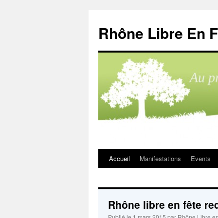
Aller
au
Rhône Libre En F
contenu
Accueil
Manifestations
Events
Rhône libre en fête r
Publié le
1 mars 2015
par
Rhône Libre en