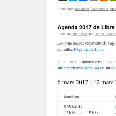
N
Publié dans
Actualités
,
Événements
,
Info
Agenda 2017 de Libre
Publié le
7 mars 2017
par
Rhône Libre en
Les principaux évènements de l’agend
consultez
l’Agenda du Libre
(attention ce programme est en cours
sur http://framasphere.org
ou sur
twi
6 mars 2017 - 12 mars
Date/Time
07/03/2017
17 h 00 min - 19 h 00