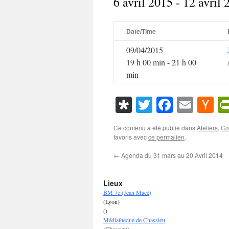
6 avril 2015 - 12 avril
Date/Time
09/04/2015
19 h 00 min - 21 h 00
min
Diaspora
Twitter
Faceboo
Emai
Ha
N
Ce contenu a été publié dans
Ateliers
,
Co
favoris avec
ce permalien
.
←
Agenda du 31 mars au 20 Avril 2014
Lieux
BM 7e (Jean Macé)
(Lyon)
()
Médiathèque de Chassieu