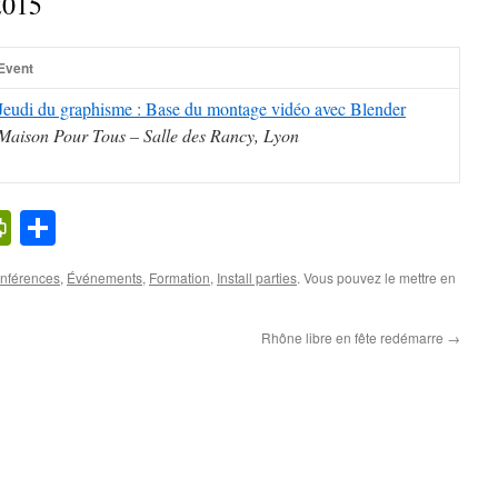
 2015
Event
Jeudi du graphisme : Base du montage vidéo avec Blender
Maison Pour Tous – Salle des Rancy, Lyon
k
l
cker
PrintFriendly
Partager
ews
nférences
,
Événements
,
Formation
,
Install parties
. Vous pouvez le mettre en
Rhône libre en fête redémarre
→