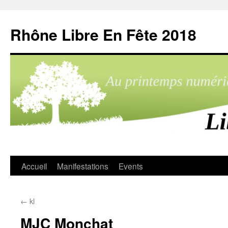
Aller
au
Rhône Libre En Fête 2018
contenu
Accueil
Manifestations
Events
←
kl
MJC Monchat