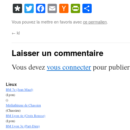
Diaspora
Twitter
Facebook
Email
Hacker
PrintFriendl
Partager
News
Vous pouvez la mettre en favoris avec
ce permalien
.
←
kl
Laisser un commentaire
Vous devez
vous connecter
pour publier
Lieux
BM 7e (Jean Macé)
(Lyon)
()
Médiathèque de Chassieu
(Chassieu)
BM Lyon 4e (Croix Rousse)
(Lyon)
BM Lyon 3e (Part-Dieu)