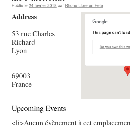
Publié le
24 février 2018
par
Rhône Libre en Fête
Address
53 rue Charles
This page can't loa
MJC Moncha
Richard
Do you own this w
Lyon
53 rue Charles
Details
69003
France
Upcoming Events
<li>Aucun évènement à cet emplacemen