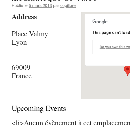
Publié le
5 mars 2013
par
copilibre
Address
Place Valmy
This page can't loa
Médiathèque d
Lyon
Do you own this w
Place Valmy - Lyo
Details
69009
France
Upcoming Events
<li>Aucun évènement à cet emplacemen