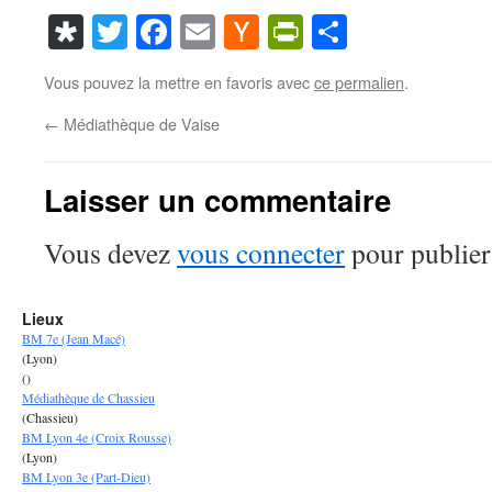
Diaspora
Twitter
Facebook
Email
Hacker
PrintFriendl
Partager
News
Vous pouvez la mettre en favoris avec
ce permalien
.
←
Médiathèque de Vaise
Laisser un commentaire
Vous devez
vous connecter
pour publier
Lieux
BM 7e (Jean Macé)
(Lyon)
()
Médiathèque de Chassieu
(Chassieu)
BM Lyon 4e (Croix Rousse)
(Lyon)
BM Lyon 3e (Part-Dieu)