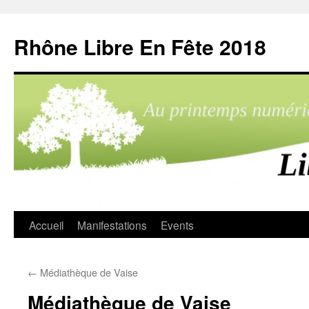
Aller
au
Rhône Libre En Fête 2018
contenu
Accueil
Manifestations
Events
←
Médiathèque de Vaise
Médiathèque de Vaise