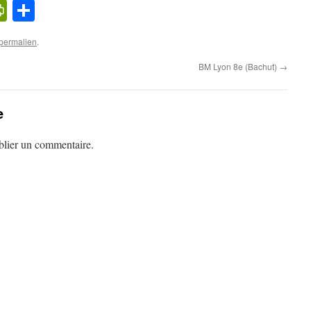
k
l
cker
PrintFriendly
Partager
ews
permalien
.
BM Lyon 8e (Bachut)
→
e
lier un commentaire.