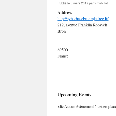
Publié le
8 mars 2012
par
v.mabillot
Address
http://cyberbasebronmjc.free.fr/
212, avenue Franklin Roosvelt
Bron
69500
France
Upcoming Events
<li>Aucun évènement à cet emplac