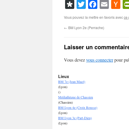
Diaspora
Twitter
Faceboo
Emai
Ha
N
Vous pouvez la mettre en favoris avec
ce 
←
BM Lyon 2e (Perrache)
Laisser un commentair
Vous devez
vous connecter
pour pub
Lieux
BM 7e (Jean Macé)
(Lyon)
()
Médiathèque de Chassieu
(Chassieu)
BM Lyon 4e (Croix Rousse)
(Lyon)
BM Lyon 3e (Part-Dieu)
(Lyon)