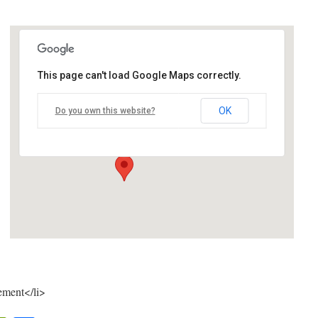
This page can't load Google Maps correctly.
Cyberb@se
OK
Do you own this website?
212, avenue Franklin Roosvelt - Bron
Details
ement</li>