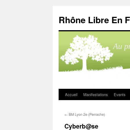
Aller
au
Rhône Libre En F
contenu
Accueil
Manifestations
Events
←
BM Lyon 2e (Perrache)
Cyberb@se