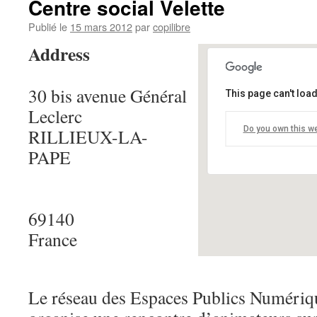
Centre social Velette
Publié le
15 mars 2012
par
copilibre
Address
30 bis avenue Général
Centre social Ve
This page can't loa
Leclerc
30 bis avenue Génér
Do you own this w
RILLIEUX-LA-
PAPE
PAPE
Details
69140
France
Le réseau des Espaces Publics Numériq