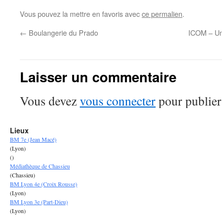
News
Vous pouvez la mettre en favoris avec
ce permalien
.
←
Boulangerie du Prado
ICOM – Un
Laisser un commentaire
Vous devez
vous connecter
pour publier
Lieux
BM 7e (Jean Macé)
(Lyon)
()
Médiathèque de Chassieu
(Chassieu)
BM Lyon 4e (Croix Rousse)
(Lyon)
BM Lyon 3e (Part-Dieu)
(Lyon)