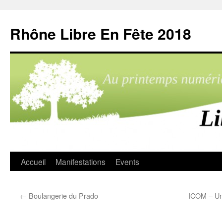
Aller
au
Rhône Libre En Fête 2018
contenu
Accueil
Manifestations
Events
←
Boulangerie du Prado
ICOM – Un