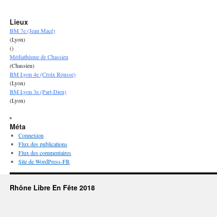
Lieux
BM 7e (Jean Macé)
(Lyon)
()
Médiathèque de Chassieu
(Chassieu)
BM Lyon 4e (Croix Rousse)
(Lyon)
BM Lyon 3e (Part-Dieu)
(Lyon)
Méta
Connexion
Flux des publications
Flux des commentaires
Site de WordPress-FR
Rhône Libre En Fête 2018