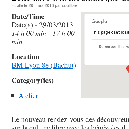
Publié le
29 mars 2013
par
copilibre
Date/Time
Date(s) - 29/03/2013
14 h 00 min - 17 h 00
This page can't loa
BM Lyon 8e (
min
Do you own this w
2 place du 11 N
Location
Details
BM Lyon 8e (Bachut)
Category(ies)
Atelier
Le nouveau rendez-vous des découvreurs
sur la culture libre avec les bénévoles de 