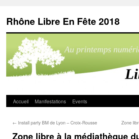
Aller
au
Rhône Libre En Fête 2018
contenu
Accueil
Manifestations
Events
←
Install party BM de Lyon – Croix-Rousse
Zone lib
Zone libre à la médiathèque d