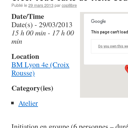
Publié le
29 mars 2013
par
copilibre
Date/Time
Date(s) - 29/03/2013
15 h 00 min - 17 h 00
This page can't loa
BM Lyon 4e (Cr
min
Do you own this w
12 bis rue de Cuire
Location
Details
BM Lyon 4e (Croix
Rousse)
Category(ies)
Atelier
Initiation en groupe (6 personnes – duré