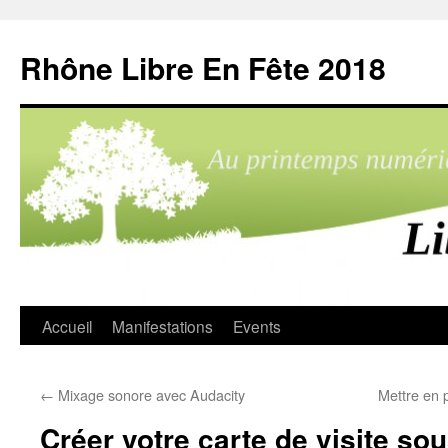
Aller
au
Rhône Libre En Fête 2018
contenu
Accueil
Manifestations
Events
←
Mixage sonore avec Audacity
Mettre en
Créer votre carte de visite so