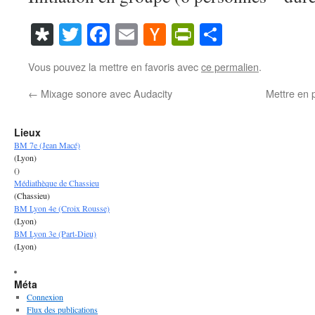
Diaspora
Twitter
Facebook
Email
Hacker
PrintFriendl
Partager
News
Vous pouvez la mettre en favoris avec
ce permalien
.
←
Mixage sonore avec Audacity
Mettre en
Lieux
BM 7e (Jean Macé)
(Lyon)
()
Médiathèque de Chassieu
(Chassieu)
BM Lyon 4e (Croix Rousse)
(Lyon)
BM Lyon 3e (Part-Dieu)
(Lyon)
Méta
Connexion
Flux des publications